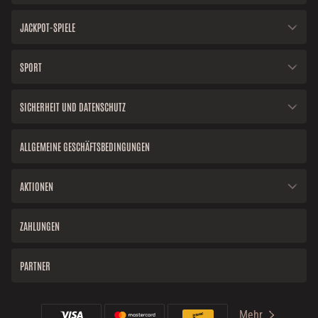
JACKPOT-SPIELE
SPORT
SICHERHEIT UND DATENSCHUTZ
ALLGEMEINE GESCHÄFTSBEDINGUNGEN
AKTIONEN
ZAHLUNGEN
PARTNER
Mehr