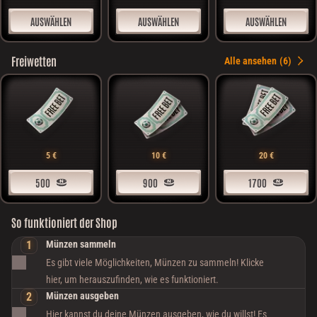
AUSWÄHLEN
AUSWÄHLEN
AUSWÄHLEN
Freiwetten
Alle ansehen
(6)
5 €
10 €
20 €
500
900
1700
So funktioniert der Shop
1
Münzen sammeln
Es gibt viele Möglichkeiten, Münzen zu sammeln! Klicke
hier, um herauszufinden, wie es funktioniert.
2
Münzen ausgeben
Hier kannst du deine Münzen ausgeben, wie du willst! Es